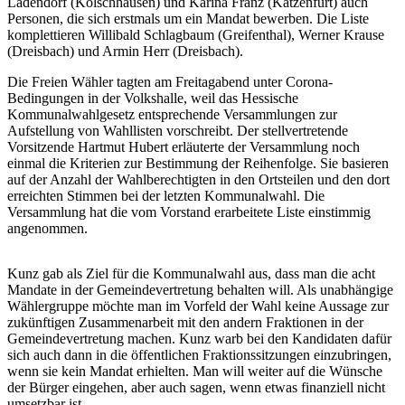
Ladendorf (Kölschhausen) und Karina Franz (Katzenfurt) auch
Personen, die sich erstmals um ein Mandat bewerben. Die Liste
komplettieren Willibald Schlagbaum (Greifenthal), Werner Krause
(Dreisbach) und Armin Herr (Dreisbach).
Die Freien Wähler tagten am Freitagabend unter Corona-
Bedingungen in der Volkshalle, weil das Hessische
Kommunalwahlgesetz entsprechende Versammlungen zur
Aufstellung von Wahllisten vorschreibt. Der stellvertretende
Vorsitzende Hartmut Hubert erläuterte der Versammlung noch
einmal die Kriterien zur Bestimmung der Reihenfolge. Sie basieren
auf der Anzahl der Wahlberechtigten in den Ortsteilen und den dort
erreichten Stimmen bei der letzten Kommunalwahl. Die
Versammlung hat die vom Vorstand erarbeitete Liste einstimmig
angenommen.
Kunz gab als Ziel für die Kommunalwahl aus, dass man die acht
Mandate in der Gemeindevertretung behalten will. Als unabhängige
Wählergruppe möchte man im Vorfeld der Wahl keine Aussage zur
zukünftigen Zusammenarbeit mit den andern Fraktionen in der
Gemeindevertretung machen. Kunz warb bei den Kandidaten dafür
sich auch dann in die öffentlichen Fraktionssitzungen einzubringen,
wenn sie kein Mandat erhielten. Man will weiter auf die Wünsche
der Bürger eingehen, aber auch sagen, wenn etwas finanziell nicht
umsetzbar ist.