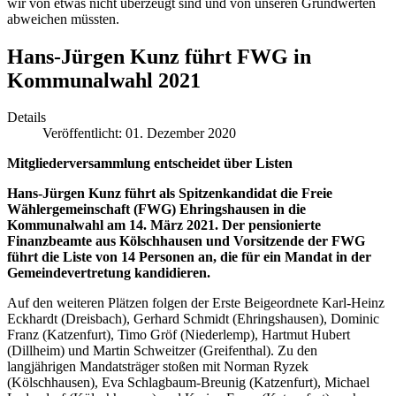
wir von etwas nicht überzeugt sind und von unseren Grundwerten
abweichen müssten.
Hans-Jürgen Kunz führt FWG in
Kommunalwahl 2021
Details
Veröffentlicht: 01. Dezember 2020
Mitgliederversammlung entscheidet über Listen
Hans-Jürgen Kunz führt als Spitzenkandidat die Freie
Wählergemeinschaft (FWG) Ehringshausen in die
Kommunalwahl am 14. März 2021. Der pensionierte
Finanzbeamte aus Kölschhausen und Vorsitzende der FWG
führt die Liste von 14 Personen an, die für ein Mandat in der
Gemeindevertretung kandidieren.
Auf den weiteren Plätzen folgen der Erste Beigeordnete Karl-Heinz
Eckhardt (Dreisbach), Gerhard Schmidt (Ehringshausen), Dominic
Franz (Katzenfurt), Timo Gröf (Niederlemp), Hartmut Hubert
(Dillheim) und Martin Schweitzer (Greifenthal). Zu den
langjährigen Mandatsträger stoßen mit Norman Ryzek
(Kölschhausen), Eva Schlagbaum-Breunig (Katzenfurt), Michael