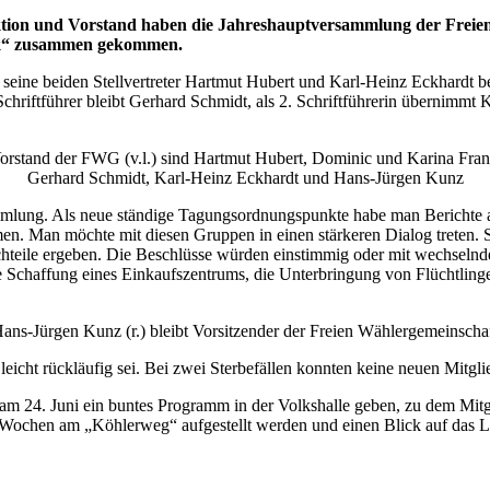
ktion und Vorstand haben die Jahreshauptversammlung der Freie
ick“ zusammen gekommen.
ine beiden Stellvertreter Hartmut Hubert und Karl-Heinz Eckhardt bes
Schriftführer bleibt Gerhard Schmidt, als 2. Schriftführerin übernim
orstand der FWG (v.l.) sind Hartmut Hubert, Dominic und Karina Fran
Gerhard Schmidt, Karl-Heinz Eckhardt und Hans-Jürgen Kunz
ammlung. Als neue ständige Tagungsordnungspunkte habe man Berichte au
n. Man möchte mit diesen Gruppen in einen stärkeren Dialog treten. 
chteile ergeben. Die Beschlüsse würden einstimmig oder mit wechselnde
Schaffung eines Einkaufszentrums, die Unterbringung von Flüchtlinge
ans-Jürgen Kunz (r.) bleibt Vorsitzender der Freien Wählergemeinscha
n leicht rückläufig sei. Bei zwei Sterbefällen konnten keine neuen Mit
 am 24. Juni ein buntes Programm in der Volkshalle geben, zu dem Mitg
 Wochen am „Köhlerweg“ aufgestellt werden und einen Blick auf das L