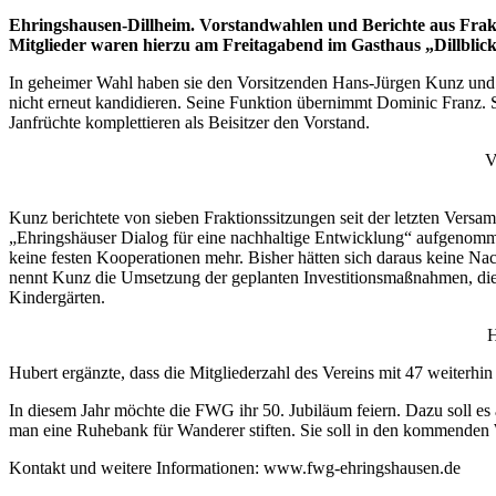
Ehringshausen-Dillheim. Vorstandwahlen und Berichte aus Fra
Mitglieder waren hierzu am Freitagabend im Gasthaus „Dillbl
In geheimer Wahl haben sie den Vorsitzenden Hans-Jürgen Kunz und se
nicht erneut kandidieren. Seine Funktion übernimmt Dominic Franz. 
Janfrüchte komplettieren als Beisitzer den Vorstand.
V
Kunz berichtete von sieben Fraktionssitzungen seit der letzten Vers
„Ehringshäuser Dialog für eine nachhaltige Entwicklung“ aufgenomme
keine festen Kooperationen mehr. Bisher hätten sich daraus keine Na
nennt Kunz die Umsetzung der geplanten Investitionsmaßnahmen, die 
Kindergärten.
H
Hubert ergänzte, dass die Mitgliederzahl des Vereins mit 47 weiterhi
In diesem Jahr möchte die FWG ihr 50. Jubiläum feiern. Dazu soll es
man eine Ruhebank für Wanderer stiften. Sie soll in den kommenden
Kontakt und weitere Informationen: www.fwg-ehringshausen.de