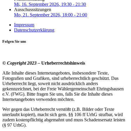
Mi, 16. September 2026
, 19:30
-
21:30
Ausschusssitzungen
Mo, 21. September 2026
, 18:00
-
21:00
Impressum
Datenschutzerklärung
Folgen Sie uns
© Copyright 2023 –
Urheberrechtshinweis
Alle Inhalte dieses Internetangebotes, insbesondere Texte,
Fotografien und Grafiken, sind urheberrechtlich geschützt. Das
Urheberrecht liegt, soweit nicht ausdrücklich anders
gekennzeichnet, bei der Freie Wählergemeinschaft Ehringshausen
e.V. (FWG). Bitte fragen Sie uns, falls Sie die Inhalte dieses
Internetangebotes verwenden möchten.
Wer gegen das Urheberrecht verstößt (z.B. Bilder oder Texte
unerlaubt kopiert), macht sich gem. §§ 106 ff UrhG strafbar, wird
zudem kostenpflichtig abgemahnt und muss Schadensersatz leisten
(§ 97 UrhG).