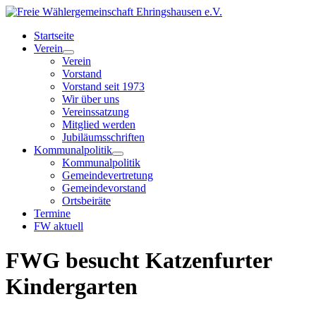
Startseite
Verein
Verein
Vorstand
Vorstand seit 1973
Wir über uns
Vereinssatzung
Mitglied werden
Jubiläumsschriften
Kommunalpolitik
Kommunalpolitik
Gemeindevertretung
Gemeindevorstand
Ortsbeiräte
Termine
FW aktuell
FWG besucht Katzenfurter
Kindergarten